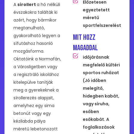
Előzetesen
A
sírollert
a hó nélküli
egyeztetett
évszakokra találták ki
méretű
azért, hogy bármikor
sportfelszerelést
megtanulható,
gyakorolható legyen a
Mit hozz
sífutáshoz hasonló
magaddal
mozgásforma.
időjárásnak
Oktatóink a Normafán,
megfelelő kültéri
a Városligetben vagy
sportos ruházat
a regisztráló iskolához
(Jó időben
kitelepülve tanítják
melegítő,
meg a gyerekeknek a
hidegben kabát,
sírollerezés alapjait,
vagy síruha,
amelyhez egy sima
esőben
betonút vagy egy
esőkabát. A
kézilabda pálya
foglalkozások
méretű lebetonozott