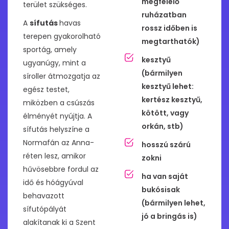
megfelelő
terület szükséges.
ruházatban
A
sífutás
havas
rossz időben is
terepen gyakorolható
megtarthatók)
sportág, amely
kesztyű
ugyanúgy, mint a
(bármilyen
síroller átmozgatja az
kesztyű lehet:
egész testet,
kertész kesztyű,
miközben a csúszás
kötött, vagy
élményét nyújtja. A
orkán, stb)
sífutás helyszíne a
Normafán az Anna-
hosszú szárú
réten lesz, amikor
zokni
hűvösebbre fordul az
ha van saját
idő és hóágyúval
bukósisak
behavazott
(bármilyen lehet,
sífutópályát
jó a bringás is)
alakítanak ki a Szent