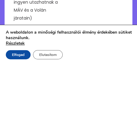
ingyen utazhatnak a
MÁV és a Volán
járatain)
Védőfelszerelé
A weboldalon a minőségi felhasználói élmény érdekében sütiket
s használata
használunk.
Részletek
kötelező
(könyökvédő,
Elfogad
Elutasítom
térdvédő,
bukósisak)
A gyermekek
helyszínre
szállításának
költsége nem
számolható el a
Program
terhére.
(Megjegyzés: 14