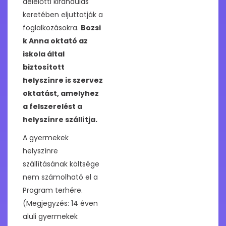
délelőtti kirándulás
keretében eljuttatják a
foglalkozásokra.
Bozsi
k Anna oktató az
iskola által
biztosított
helyszínre is szervez
oktatást, amelyhez
a felszerelést a
helyszínre szállítja.
A gyermekek
helyszínre
szállításának költsége
nem számolható el a
Program terhére.
(Megjegyzés: 14 éven
aluli gyermekek