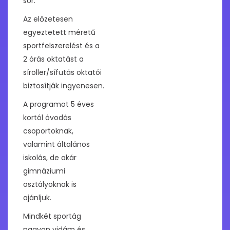
sor.
Az előzetesen
egyeztetett méretű
sportfelszerelést és a
2 órás oktatást a
síroller/sífutás oktatói
biztosítják ingyenesen.
A programot 5 éves
kortól óvodás
csoportoknak,
valamint általános
iskolás, de akár
gimnáziumi
osztályoknak is
ajánljuk.
Mindkét sportág
nagyon vidám és