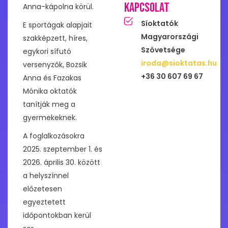
Kapcsolat
Anna-kápolna körül.
Síoktatók
E sportágak alapjait
Magyarországi
szakképzett, híres,
Szövetsége
egykori sífutó
iroda@sioktatas.hu
versenyzők, Bozsik
+36 30 607 69 67
Anna és Fazakas
Mónika oktatók
tanítják meg a
gyermekeknek.
A foglalkozásokra
2025. szeptember 1. és
2026. április 30. között
a helyszínnel
előzetesen
egyeztetett
időpontokban kerül