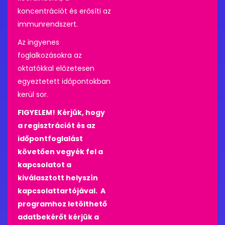
koncentrációt és erősíti az
immunrendszert.
Az ingyenes
foglalkozásokra az
oktatókkal előzetesen
egyeztetett időpontokban
kerül sor.
FIGYELEM!
Kérjük, hogy
a regisztrációt és az
időpontfoglalást
követően vegyék fel a
kapcsolatot a
kiválasztott helyszín
kapcsolattartójával. A
programhoz letölthető
adatbekérőt kérjük a