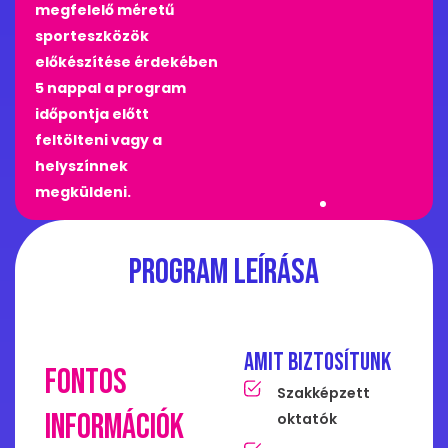
megfelelő méretű
sporteszközök
előkészítése érdekében
5 nappal a program
időpontja előtt
feltölteni vagy a
helyszínnek
megküldeni.
Program leírása
Amit biztosítunk
Fontos
Szakképzett
információk
oktatók