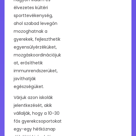
élvezetes kültéri
sporttevékenység,
ahol szabad levegőn
mozoghatnak a
gyerekek, fejleszthetik
egyensúlyérzéküket,
mozgáskoordinációjuk
at, erősíthetik
immunrendszerüket,
javíthatják
egészségüket.
Várjuk azon iskolák
jelentkezését, akik
vállalják, hogy a 10-30
fős gyerekcsoportokat
egy-egy hétköznap