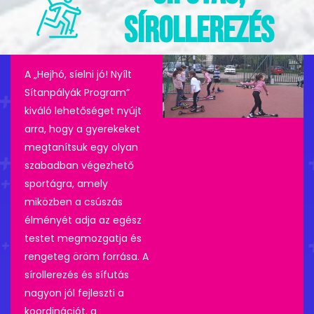
SÍROLLEREZÉS
A „Hejhó, síelni jó! Nyílt
Sítanpályák Program”
kiváló lehetőséget nyújt
arra, hogy a gyerekeket
megtanítsuk egy olyan
szabadban végezhető
sportágra, amely
miközben a csúszás
élményét adja az egész
testet megmozgatja és
rengeteg öröm forrása. A
sírollerezés és sífutás
nagyon jól fejleszti a
koordinációt, a